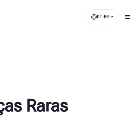
PT-BR
ças Raras