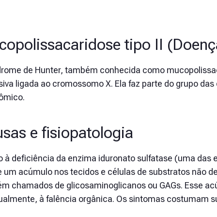
opolissacaridose tipo II (Doenç
drome de Hunter, também conhecida como mucopolissacar
siva ligada ao cromossomo X. Ela faz parte do grupo d
sômico.
sas e fisiopatologia
o à deficiência da enzima iduronato sulfatase (uma das
e um acúmulo nos tecidos e células de substratos não d
m chamados de glicosaminoglicanos ou GAGs. Esse acúm
ualmente, à falência orgânica. Os sintomas costumam sur