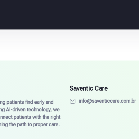
Saventic Care
info@saventiccare.com.br
g patients find early and
ing AI-driven technology, we
nect patients with the right
ing the path to proper care.