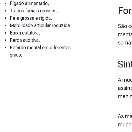
Fígado aumentado,
For
Traços faciais grossos,
Pele grossa e rígida,
Mobilidade articular reduzida
São c
Baixa estatura,
menta
Perda auditiva,
somát
Retardo mental em diferentes
graus,
Sin
A muc
assin
menin
As ma
mucop