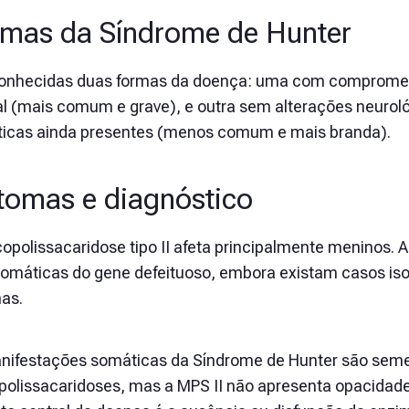
mas da Síndrome de Hunter
onhecidas duas formas da doença: uma com comprometi
l (mais comum e grave), e outra sem alterações neuro
icas ainda presentes (menos comum e mais branda).
tomas e diagnóstico
opolissacaridose tipo II afeta principalmente meninos.
tomáticas do gene defeituoso, embora existam casos i
as.
nifestações somáticas da Síndrome de Hunter são seme
olissacaridoses, mas a MPS II não apresenta opacidad