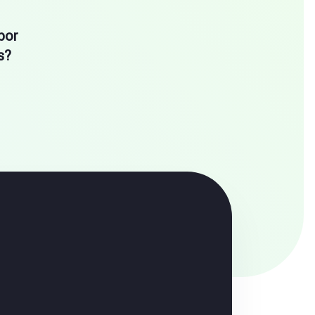
por
s?