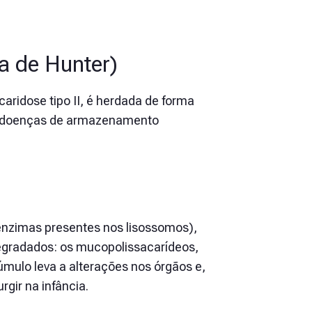
a de Hunter)
idose tipo II, é herdada de forma
as doenças de armazenamento
 enzimas presentes nos lisossomos),
egradados: os mucopolissacarídeos,
ulo leva a alterações nos órgãos e,
gir na infância.