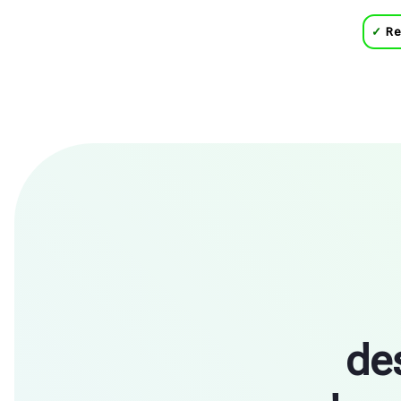
✓
Re
de