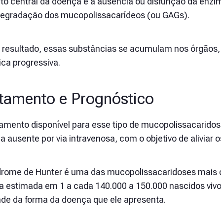
to central da doença é a ausência ou disfunção da enzim
degradação dos mucopolissacarídeos (ou GAGs).
resultado, essas substâncias se acumulam nos órgãos, l
ica progressiva.
tamento e Prognóstico
tamento disponível para esse tipo de mucopolissacarido
a ausente por via intravenosa, com o objetivo de aliviar
drome de Hunter é uma das mucopolissacaridoses mais
a estimada em 1 a cada 140.000 a 150.000 nascidos vivos
de da forma da doença que ele apresenta.