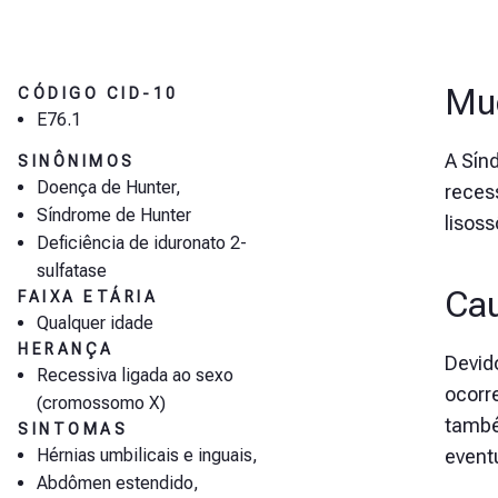
Muc
CÓDIGO CID-10
E76.1
A Sín
SINÔNIMOS
Doença de Hunter,
reces
Síndrome de Hunter
lisos
Deficiência de iduronato 2-
sulfatase
Cau
FAIXA ETÁRIA
Qualquer idade
HERANÇA
Devid
Recessiva ligada ao sexo
ocorr
(cromossomo X)
també
SINTOMAS
event
Hérnias umbilicais e inguais,
Abdômen estendido,