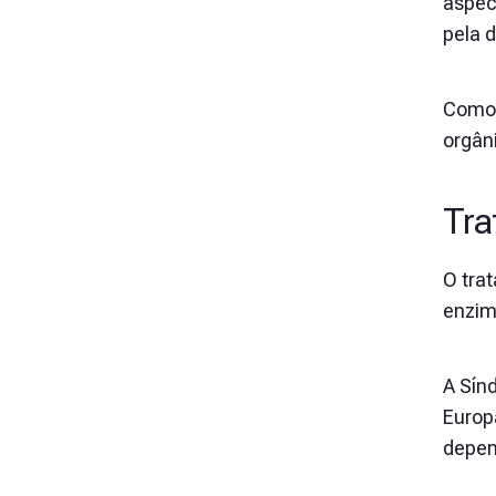
aspec
pela 
Como 
orgân
Tra
O tra
enzim
A Sín
Europ
depen