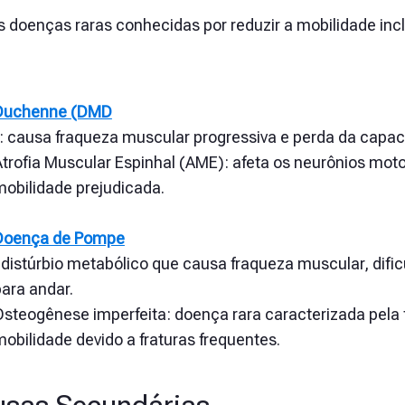
s doenças raras conhecidas por reduzir a mobilidade inc
Duchenne (DMD
): causa fraqueza muscular progressiva e perda da capac
trofia Muscular Espinhal (AME): afeta os neurônios moto
mobilidade prejudicada.
Doença de Pompe
:
distúrbio metabólico que causa fraqueza muscular, dificu
ara andar.
steogênese imperfeita: doença rara caracterizada pela f
obilidade devido a fraturas frequentes.