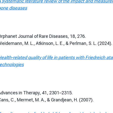
 systematic literature review of the impact and measurem
bone diseases
rphanet Journal of Rare Diseases, 18, 276.
eidemann, M. L., Atkinson, L. E., & Perlman, S. L. (2024).
ealth-related quality of life in patients with Friedreich at
technologies
Advances in Therapy, 41, 2301–2315.
ans, C., Mermet, M. A., & Grandjean, H. (2007).