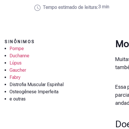
3 min
Tempo estimado de leitura:
Mob
SINÔNIMOS
Pompe
Duchanne
Muita
Lúpus
també
Gaucher
Fabry
Distrofia Muscular Espinhal
Essa 
Osteogênese Imperfeita
parci
e outras
andad
Doe