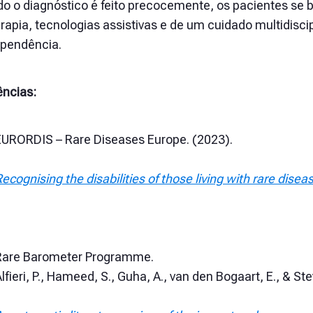
o o diagnóstico é feito precocemente, os pacientes se b
erapia, tecnologias assistivas e de um cuidado multidisc
ependência.
ências:
EURORDIS – Rare Diseases Europe. (2023).
ecognising the disabilities of those living with rare disea
Rare Barometer Programme.
lfieri, P., Hameed, S., Guha, A., van den Bogaart, E., & St