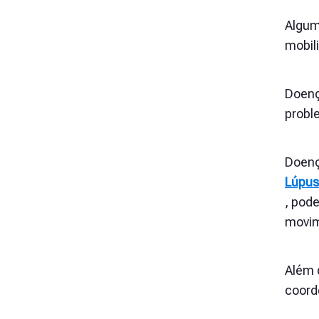
Algum
mobil
Doenç
probl
Doenç
Lúpus
,
pode
movim
Além 
coorde