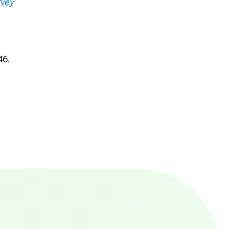
rvey
46.