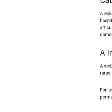
Cau
A red
hospi
artic
como 
A I
A mob
raras,
Por i
perma