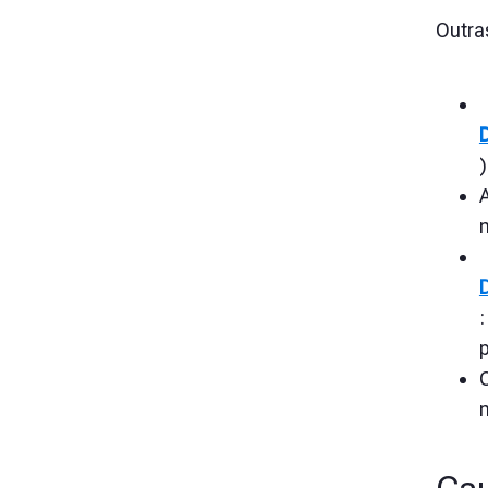
Outra
A
p
O
m