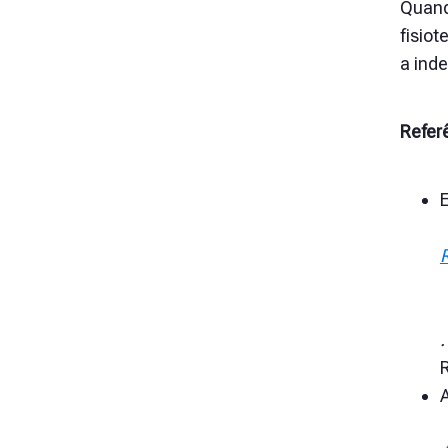
Quand
fisiot
a ind
Refer
R
.
A