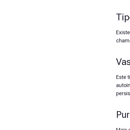
Tip
Exist
chama
Vas
Este 
autoi
persis
Pur
Mais 