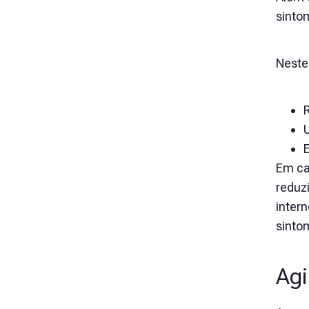
sinto
Neste 
U
E
Em ca
reduz
inter
sinto
Agi