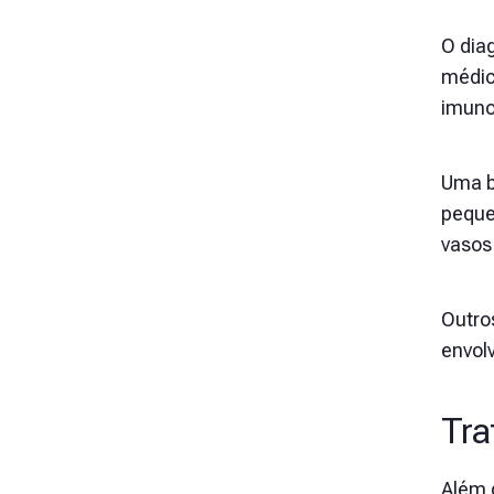
O dia
médic
imuno
Uma b
peque
vasos
Outro
envol
Tra
Além 