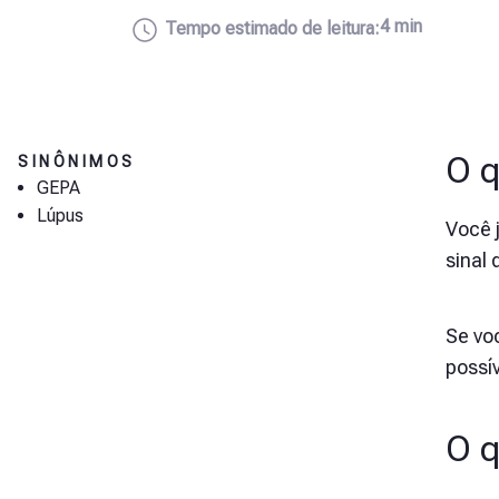
4 min
Tempo estimado de leitura:
O q
SINÔNIMOS
GEPA
Lúpus
Você 
sinal
Se vo
possí
O q