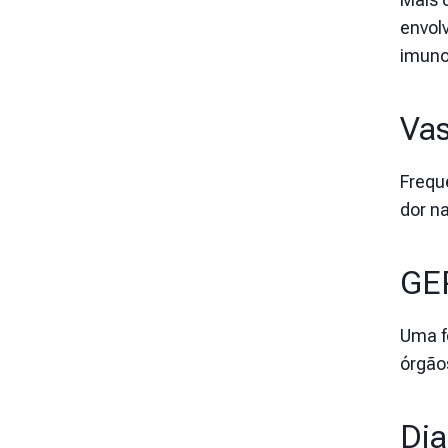
envol
imuno
Vas
Frequ
dor na
GEP
Uma fo
órgão
Dia