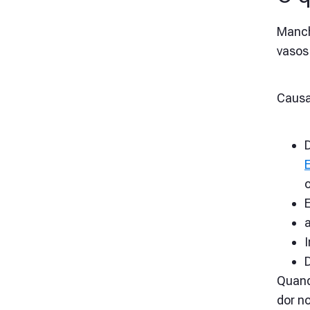
Manch
vasos
Causa
a
I
Quand
dor n