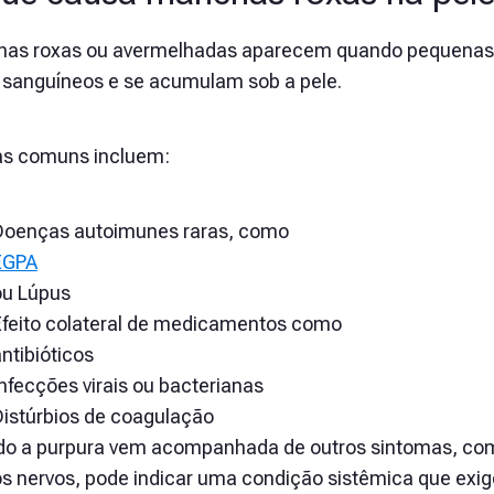
as roxas ou avermelhadas aparecem quando pequenas
 sanguíneos e se acumulam sob a pele.
s comuns incluem:
Doenças autoimunes raras, como
EGPA
ou Lúpus
Efeito colateral de medicamentos como
ntibióticos
nfecções virais ou bacterianas
Distúrbios de coagulação
o a purpura vem acompanhada de outros sintomas, como 
os nervos, pode indicar uma condição sistêmica que exi