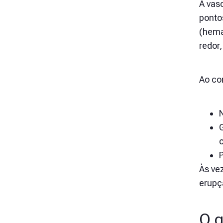
A vas
ponto
(hema
redor,
Ao co
Às ve
erupç
O q