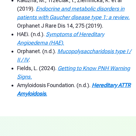
Kałużna, M., Trzeciak, I., Ziemnicka, K. et al
(2019).
Endocrine and metabolic disorders in
patients with Gaucher disease type 1: a review.
Orphanet J Rare Dis 14, 275 (2019).
HAEi. (n.d.).
Symptoms of Hereditary
Angioedema (HAE)
.
Orphanet. (n.d.).
Mucopolysaccharidosis type I /
II / IV
.
Fields, L. (2024).
Getting to Know PNH Warning
Signs.
Amyloidosis Foundation. (n.d.).
Hereditary ATTR
Amyloidosis
.