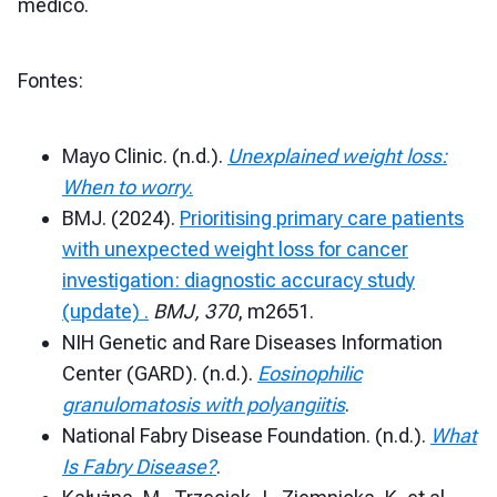
médico.
Fontes:
Mayo Clinic. (n.d.).
Unexplained weight loss:
When to worry
.
BMJ. (2024).
Prioritising primary care patients
with unexpected weight loss for cancer
investigation: diagnostic accuracy study
(update) .
BMJ, 370
, m2651.
NIH Genetic and Rare Diseases Information
Center (GARD). (n.d.).
Eosinophilic
granulomatosis with polyangiitis
.
National Fabry Disease Foundation. (n.d.).
What
Is Fabry Disease?
.